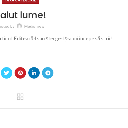
FĂRĂ CATEGORIE
alut lume!
osted by
Medis_new
ticol. Editează-l sau șterge-l ș-apoi începe să scrii!