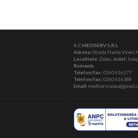
S.C MEDISERV S.R.L
Adresa:
Strada Sfanta Vineri, 
Localitate:
Zalau,
Judet:
Salaj
Romania
Telefon/fax:
0260 616177
Telefon/fax:
0260 616388
Email:
mediservzalau@gmail.