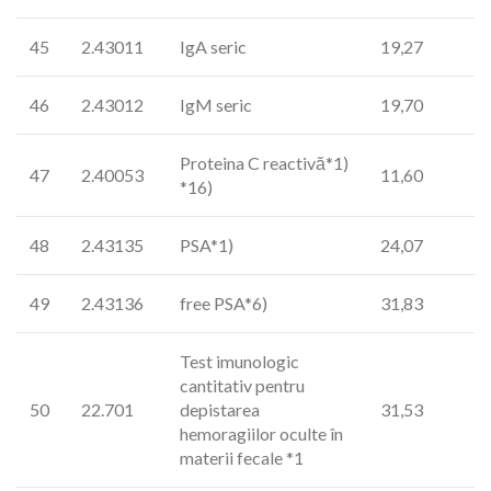
45
2.43011
IgA seric
19,27
46
2.43012
IgM seric
19,70
Proteina C reactivă*1)
47
2.40053
11,60
*16)
48
2.43135
PSA*1)
24,07
49
2.43136
free PSA*6)
31,83
Test imunologic
cantitativ pentru
50
22.701
depistarea
31,53
hemoragiilor oculte în
materii fecale *1