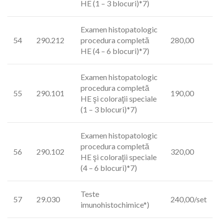
HE (1 – 3 blocuri)*7)
Examen histopatologic
54
290.212
procedura completă
280,00
HE (4 – 6 blocuri)*7)
Examen histopatologic
procedura completă
55
290.101
190,00
HE şi coloraţii speciale
(1 – 3 blocuri)*7)
Examen histopatologic
procedura completă
56
290.102
320,00
HE şi coloraţii speciale
(4 – 6 blocuri)*7)
Teste
57
29.030
240,00/set
imunohistochimice*)