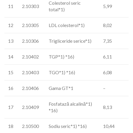
Colesterol seric
11
2.10303
5,99
total*1)
12
2.10305
LDL colesterol*1)
8,02
13
2.10306
Trigliceride serice*1)
7,35
14
2.10402
TGP*1) *16)
6,11
15
2.10403
TGO*1) *16)
6,08
16
2.10406
Gama GT*1
–
Fosfatază alcalină*1)
17
2.10409
8,13
*16)
18
2.10500
Sodiu seric*1) *16)
10,44