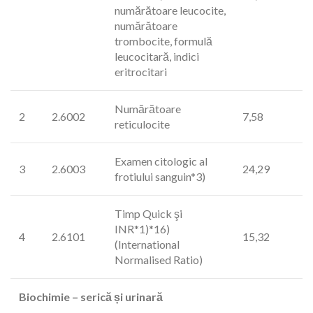
numărătoare leucocite,
numărătoare
trombocite, formulă
leucocitară, indici
eritrocitari
Numărătoare
2
2.6002
7,58
reticulocite
Examen citologic al
3
2.6003
24,29
frotiului sanguin*3)
Timp Quick şi
INR*1)*16)
4
2.6101
15,32
(International
Normalised Ratio)
Biochimie – serică și urinară