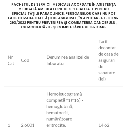
PACHETUL DE SERVICII MEDICALE ACORDATE ÎN ASISTENŢA
MEDICALĂ AMBULATORIE DE SPECIALITATE PENTRU
SPECIALITĂŢILE PARACLINICE, PERSOANELOR CARE NU POT
FACE DOVADA CALITĂȚII DE ASIGURAT, ÎN APLICAREA LEGII NR.
293/2022 PENTRU PREVENIREA ŞI COMBATEREA CANCERULUI,
CU MODIFICĂRILE ȘI COMPLETĂRILE ULTERIOARE
Tarif
decontat
de casa de
Nr
Denumirea analizei de
Cod
asigurari
Crt
laborator
de
sanatate
(lei)
Hemoleucogramă
completă *1)*16) –
hemoglobină,
hematocrit,
numărătoare
1
2.6001
eritrocite,
14,62