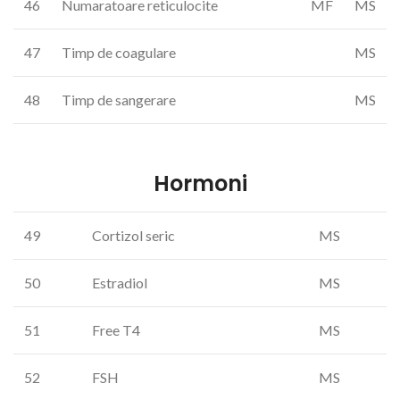
46
Numaratoare reticulocite
MF
MS
47
Timp de coagulare
MS
48
Timp de sangerare
MS
Hormoni
49
Cortizol seric
MS
50
Estradiol
MS
51
Free T4
MS
52
FSH
MS