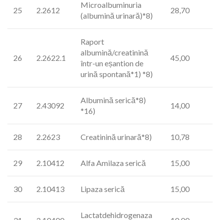
Microalbuminuria
25
2.2612
28,70
(albumină urinară)*8)
Raport
albumină/creatinină
26
2.2622.1
45,00
într-un eșantion de
urină spontană*1) *8)
Albumină serică*8)
27
2.43092
14,00
*16)
28
2.2623
Creatinină urinară*8)
10,78
29
2.10412
Alfa Amilaza serică
15,00
30
2.10413
Lipaza serică
15,00
Lactatdehidrogenaza