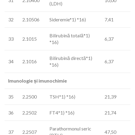
31
2.10400
10,00
(LDH)
32
2.10506
Sideremie*1) *16)
7,41
Bilirubină totală*1)
33
2.1015
6,37
*16)
Bilirubină directă*1)
34
2.1016
6,37
*16)
Imunologie și imunochimie
35
2.2500
TSH*1) *16)
21,39
36
2.2502
FT4*1) *16)
21,74
Parathormonul seric
37
2.2507
47,50