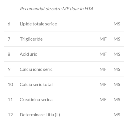
Recomandat de catre MF doar in HTA
6
Lipide totale serice
MS
7
Trigliceride
MF
MS
8
Acid uric
MF
MS
9
Calciu ionic seric
MF
MS
10
Calciu seric total
MF
MS
11
Creatinina serica
MF
MS
12
Determinare Litiu (L)
MS