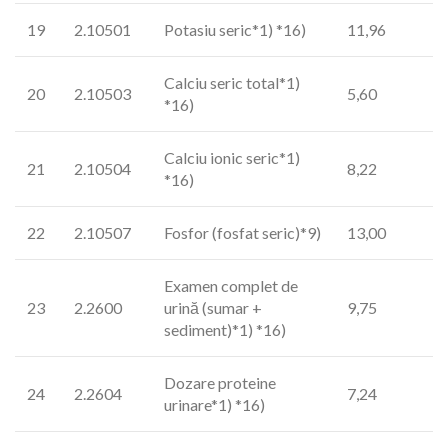
19
2.10501
Potasiu seric*1) *16)
11,96
Calciu seric total*1)
20
2.10503
5,60
*16)
Calciu ionic seric*1)
21
2.10504
8,22
*16)
22
2.10507
Fosfor (fosfat seric)*9)
13,00
Examen complet de
23
2.2600
urină (sumar +
9,75
sediment)*1) *16)
Dozare proteine
24
2.2604
7,24
urinare*1) *16)