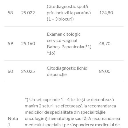
Citodiagnostic spută
58
29.022
prin incluzii la parafină
134,80
(1 – 3 blocuri)
Examen citologic
cervico-vaginal
59
29.160
48,70
Babeș-Papanicolau*1)
*16)
Citodiagnostic lichid
60
29.025
89,00
de puncție
*) Un set cuprinde 1 – 4 teste şi se decontează
maxim 2 seturi; se efectuează la recomandarea
medicilor de specialitate din specialităţile
Nota
oncologie şi hematologie sau fără recomandarea
1
medicului specialist pe răspunderea medicului de