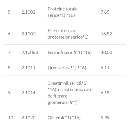
Proteine totale
5
2.1002
7,65
serice*1) *16)
Electroforeza
6
2.1003
16,52
proteinelor serice*1)
7
2.10063
Feritină serică*1) *16)
40,00
8
2.1011
Uree serică*1) *16)
6,11
Creatinină serică*1)
*16), cu estimarea ratei
9
2.1014
6,18
de filtrare
glomerulară**)
10
2.1020
Glicemie*1) *16)
5,99