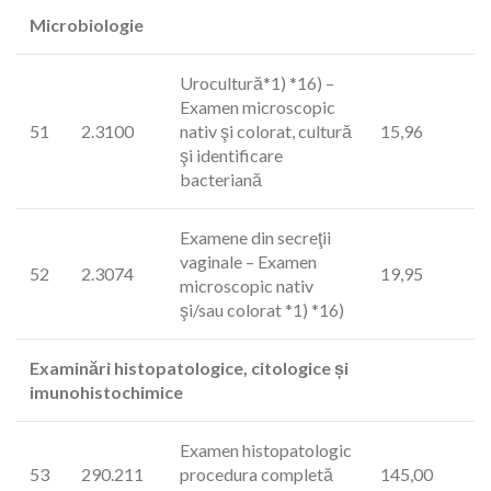
Microbiologie
Urocultură*1) *16) –
Examen microscopic
51
2.3100
nativ şi colorat, cultură
15,96
şi identificare
bacteriană
Examene din secreţii
vaginale – Examen
52
2.3074
19,95
microscopic nativ
şi/sau colorat *1) *16)
Examinări histopatologice, citologice și
imunohistochimice
Examen histopatologic
53
290.211
procedura completă
145,00