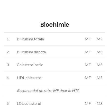
Biochimie
1
Bilirubina totala
MF
MS
2
Bilirubina directa
MF
MS
3
Colesterol seric
MF
MS
4
HDL colesterol
MF
MS
Recomandat de catre MF doar in HTA
5
LDL colesterol
MF
MS