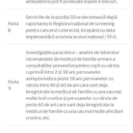
ambulatoriu pot fi prelevate maxim 6 blocuri.
Serviciile de la poziția 50 se decontează după
Nota
raportarea în Registrul național de screening
8
pentru cancerul colorectal, începând cu data
implementării acesteia la nivel național / SIUI.
Investigațiile paraclinice – analize de laborator
recomandate de medicul de familie urmare a
consultațiilor preventive pentru copii cu vârsta
cuprinsă între 2 și 18 ani, persoanelor
asimptomatice peste 18 ani, persoanelor cu
Nota
vârsta între 40 și 60 de ani care sunt deja
9
înregistrate la medicul de familie cu una sau mai
multe boli cronice și persoanelor cu vârsta de
peste 60 de ani care sunt deja înregistrate la
medicul de familie cu una sau mai multe afecțiuni
cronice, etc.