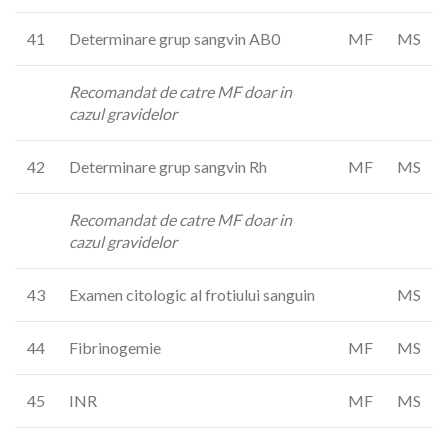
41
Determinare grup sangvin AB0
MF
MS
Recomandat de catre MF doar in
cazul gravidelor
42
Determinare grup sangvin Rh
MF
MS
Recomandat de catre MF doar in
cazul gravidelor
43
Examen citologic al frotiului sanguin
MS
44
Fibrinogemie
MF
MS
45
INR
MF
MS