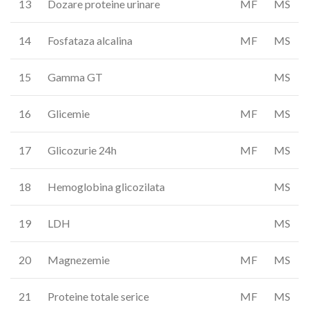
13
Dozare proteine urinare
MF
MS
14
Fosfataza alcalina
MF
MS
15
Gamma GT
MS
16
Glicemie
MF
MS
17
Glicozurie 24h
MF
MS
18
Hemoglobina glicozilata
MS
19
LDH
MS
20
Magnezemie
MF
MS
21
Proteine totale serice
MF
MS