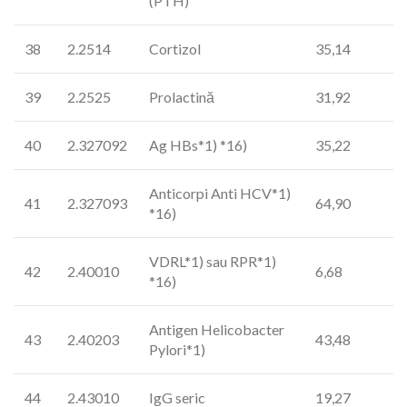
(PTH)
38
2.2514
Cortizol
35,14
39
2.2525
Prolactină
31,92
40
2.327092
Ag HBs*1) *16)
35,22
Anticorpi Anti HCV*1)
41
2.327093
64,90
*16)
VDRL*1) sau RPR*1)
42
2.40010
6,68
*16)
Antigen Helicobacter
43
2.40203
43,48
Pylori*1)
44
2.43010
IgG seric
19,27