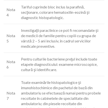
Tariful cuprinde bloc inclus la parafină,
Nota
secţionare, colorare hematoxilin-eozină şi
4
diagnostic histopatologic.
Investigaţii paraclinice ce pot fi recomandate şi
Nota
de medicii de familie pentru copiii cu grupa de
5
vârstă 2 – 5 ani inclusiv, în cadrul serviciilor
medicale preventive.
Pentru culturile bacteriene preţul include toate
Nota
etapele diagnosticului: examene microscopice,
6
cultură şi identificare.
Toate examinările histopatologice şi
imunohistochimice din pachetul de bază din
Nota
ambulatoriu se efectuează numai pentru probele
7
recoltate în cabinetele de specialitate din
ambulatoriu; din piesele recoltate din